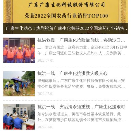
广康生化动态 I 热烈祝贺广康生化荣获2022全国农药行业销售TOP100称号
抗洪救援｜广康生化抢险最前线，协助沙口镇府全力救援
二、群众有困难，政府有力量，企业有担当6月19日中
午，广康公司派出三队救灾人员约80人，分别到英德
市沙口镇三个地方进行抢险救灾，其中包括红丰村、
2022-07-01
莲塘小区、长江坝村被洪水围困严重地区。
抗洪一线｜广康生化抗洪救灾暖人心
得知此事后，广东广康生化科技股份有限公司马上安
排公司饭堂筹备充足的物资、餐备，免费发放给水灾
期间周边受灾居民，希望让群众感受到灾难无情、人
2022-07-01
间有爱，大家携手一起走，遇到困难勿担忧！
抗洪一线｜灾后消杀须重视，广康生化援艰时
如今洪水逐渐退去，英德市各处基本恢复通行。此
外，在英德市沙口镇蓝副镇长和英德市疾病预防控制
中心工作人员的指导下，广康生化立即组织约36人的
2022-07-01