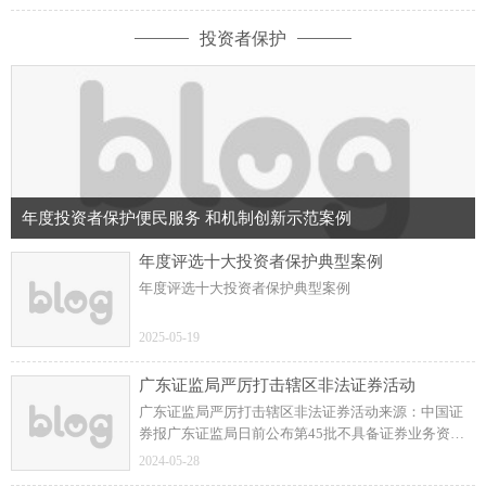
志愿者队伍开展清洁消杀工作，均5队分区域进行。
投资者保护
年度投资者保护便民服务 和机制创新示范案例
年度评选十大投资者保护典型案例
年度评选十大投资者保护典型案例
2025-05-19
广东证监局严厉打击辖区非法证券活动
广东证监局严厉打击辖区非法证券活动来源：中国证
券报广东证监局日前公布第45批不具备证券业务资质
的机构名单，涉及24家被举报从事非法证券活动的机
2024-05-28
构或平台。核查发现涉嫌违法犯罪的，移送公安机