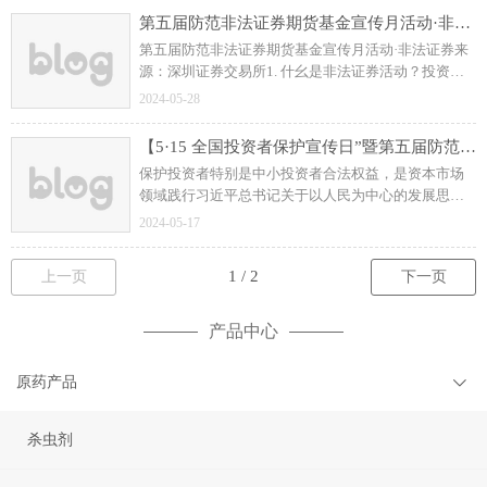
关；
第五届防范非法证券期货基金宣传月活动·非法证券
第五届防范非法证券期货基金宣传月活动·非法证券来
源：深圳证券交易所1. 什幺是非法证券活动？投资者
买卖股票只能在依法设立的证券交易场所进行，不能
2024-05-28
在非法设立的场所或机构进行股票买卖。 （4）
透支交易。
【5·15 全国投资者保护宣传日”暨第五届防范非法证券期货基金宣传月】吴清主席在 2024 年“5·15 全国投资者保护宣传日”活动上的致辞
保护投资者特别是中小投资者合法权益，是资本市场
领域践行习近平总书记关于以人民为中心的发展思想
的具体体现。我们将一以贯之抓好落实，把投资者保
2024-05-17
护贯穿于资本市场制度建设和监管执法的全流程各方
面。
上一页
下一页
产品中心
原药产品
杀虫剂