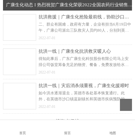
广康生化动态 I 热烈祝贺广康生化荣获2022全国农药行业销售TOP100称号
抗洪救援｜广康生化抢险最前线，协助沙口镇府全力救援
二、群众有困难，政府有力量，企业有担当6月19日中
午，广康公司派出三队救灾人员约80人，分别到英德
市沙口镇三个地方进行抢险救灾，其中包括红丰村、
2022-07-01
莲塘小区、长江坝村被洪水围困严重地区。
抗洪一线｜广康生化抗洪救灾暖人心
得知此事后，广东广康生化科技股份有限公司马上安
排公司饭堂筹备充足的物资、餐备，免费发放给水灾
期间周边受灾居民，希望让群众感受到灾难无情、人
2022-07-01
间有爱，大家携手一起走，遇到困难勿担忧！
抗洪一线｜灾后消杀须重视，广康生化援艰时
如今洪水逐渐退去，英德市各处基本恢复通行。此
外，在英德市沙口镇蓝副镇长和英德市疾病预防控制
中心工作人员的指导下，广康生化立即组织约36人的
2022-07-01
志愿者队伍开展清洁消杀工作，均5队分区域进行。
投资者保护
首页
留言
地图