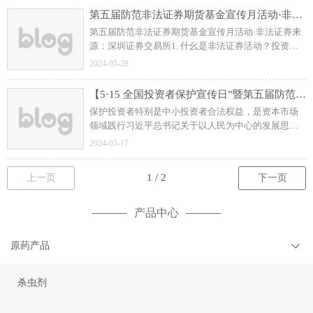
关；
第五届防范非法证券期货基金宣传月活动·非法证券
第五届防范非法证券期货基金宣传月活动·非法证券来
源：深圳证券交易所1. 什幺是非法证券活动？投资者
买卖股票只能在依法设立的证券交易场所进行，不能
2024-05-28
在非法设立的场所或机构进行股票买卖。 （4）
透支交易。
【5·15 全国投资者保护宣传日”暨第五届防范非法证券期货基金宣传月】吴清主席在 2024 年“5·15 全国投资者保护宣传日”活动上的致辞
保护投资者特别是中小投资者合法权益，是资本市场
领域践行习近平总书记关于以人民为中心的发展思想
的具体体现。我们将一以贯之抓好落实，把投资者保
2024-05-17
护贯穿于资本市场制度建设和监管执法的全流程各方
面。
上一页
下一页
产品中心
原药产品
杀虫剂