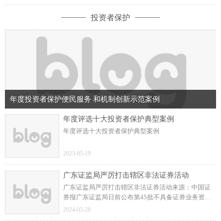
志愿者队伍开展清洁消杀工作，均5队分区域进行。
投资者保护
年度投资者保护便民服务 和机制创新示范案例
年度评选十大投资者保护典型案例
年度评选十大投资者保护典型案例
2025-05-19
广东证监局严厉打击辖区非法证券活动
广东证监局严厉打击辖区非法证券活动来源：中国证
券报广东证监局日前公布第45批不具备证券业务资质
的机构名单，涉及24家被举报从事非法证券活动的机
2024-05-28
构或平台。核查发现涉嫌违法犯罪的，移送公安机