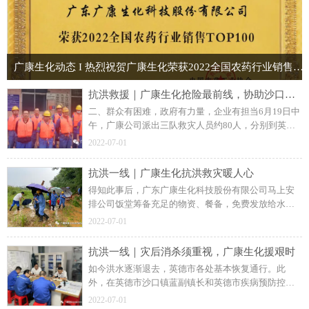
广康生化动态 I 热烈祝贺广康生化荣获2022全国农药行业销售TOP100称号
抗洪救援｜广康生化抢险最前线，协助沙口镇府全力救援
二、群众有困难，政府有力量，企业有担当6月19日中
午，广康公司派出三队救灾人员约80人，分别到英德
市沙口镇三个地方进行抢险救灾，其中包括红丰村、
2022-07-01
莲塘小区、长江坝村被洪水围困严重地区。
抗洪一线｜广康生化抗洪救灾暖人心
得知此事后，广东广康生化科技股份有限公司马上安
排公司饭堂筹备充足的物资、餐备，免费发放给水灾
期间周边受灾居民，希望让群众感受到灾难无情、人
2022-07-01
间有爱，大家携手一起走，遇到困难勿担忧！
抗洪一线｜灾后消杀须重视，广康生化援艰时
如今洪水逐渐退去，英德市各处基本恢复通行。此
外，在英德市沙口镇蓝副镇长和英德市疾病预防控制
中心工作人员的指导下，广康生化立即组织约36人的
2022-07-01