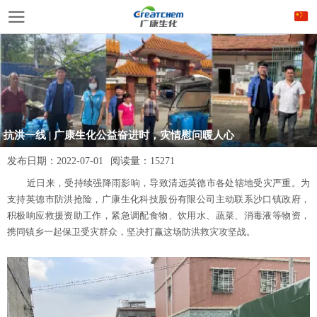
抗洪一线 | 广康生化公益奋进时，灾情慰问暖人心
发布日期：
2022-07-01
阅读量：
15271
近日来，受持续强降雨影响，导致清远英德市各处辖地受灾严重。为
支持英德市防洪抢险，广康生化科技股份有限公司主动联系沙口镇政府，
积极响应救援资助工作，紧急调配食物、饮用水、蔬菜、消毒液等物资，
携同镇乡一起保卫受灾群众，坚决打赢这场防洪救灾攻坚战。