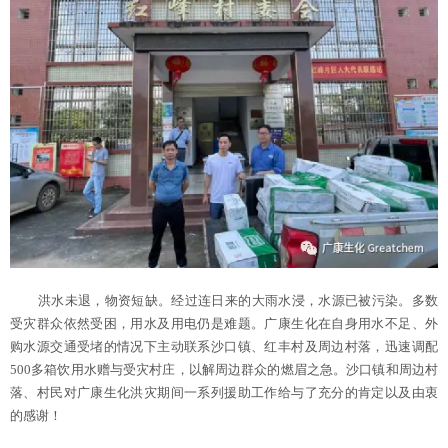
洪水未退，物资短缺。经过连日来的大雨水浸，水源已被污染。多数
受灾群众依然受困，用水及用电仍是难题。广康生化在自身用水不足、外
购水源交通受堵的情况下主动联系沙口镇、红丰村及周边村落，迅速调配
500多箱饮用水赠与受灾村庄，以解周边群众的燃眉之急。沙口镇和周边村
落、村民对广康生化洪灾期间一系列援助工作给与了充分的肯定以及由衷
的感谢！