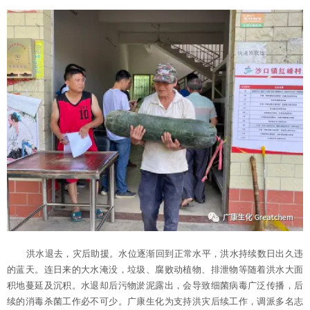
洪水退去，灾后助援。水
位逐渐回到正常水平，洪水持续数日出久违
的蓝天。连日来的大水淹没，垃圾、腐败动植物、排泄物等随着洪水大面
积地蔓延及沉积。水退却后污物淤泥露出，会导致细菌病毒广泛传播，后
续的
消毒杀菌工作必不可少。广康生化为支持洪灾后续工作，调派多名志