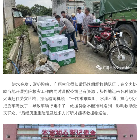
洪水突发，形势险峻。广康生化得知后迅速组织救助队伍，在全力协
助当地开展抢险救灾工作的同时调配公司已有资源，从外地运来各种物资
火速赶往受灾区域。据运输司机说：“一路艰难险阻、水泄不通。担心积水
把货车淹没了，导致车辆行走不了，救援货物不能准时送到，影响救助受
灾群众。”后经历重重险阻及过多方打听才能将救援物送达。