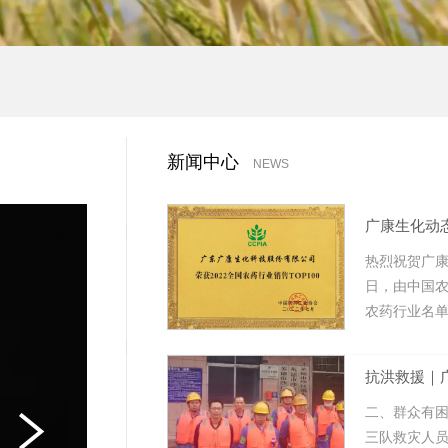
新闻中心
NEWS
热烈祝贺广康生
日，由中国农
农药行业名单
来再佳绩！
抗洪救援｜
二、群众有困
三队救灾人员