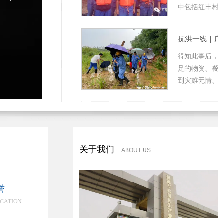
中包括红丰
抗洪一线｜
得知此事后
足的物资、
到灾难无情
关于我们
ABOUT US
誉
CATION